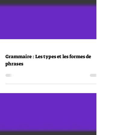
Les types et les formes de phrases
Grammaire : Les types et les formes de
phrases