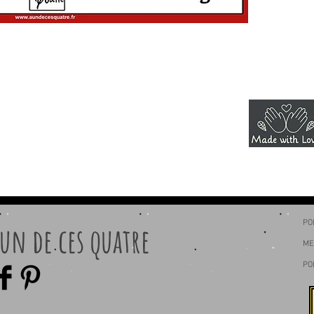
PO
 un de ces quatre
ME
PO