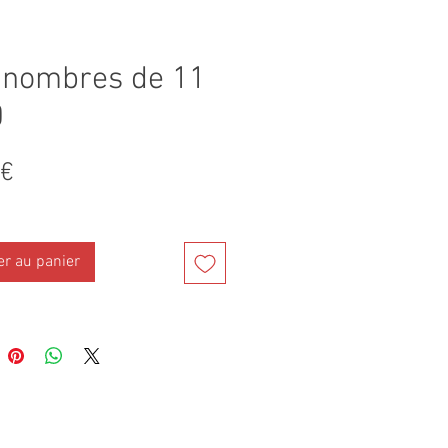
 nombres de 11
0
Prix
 €
er au panier