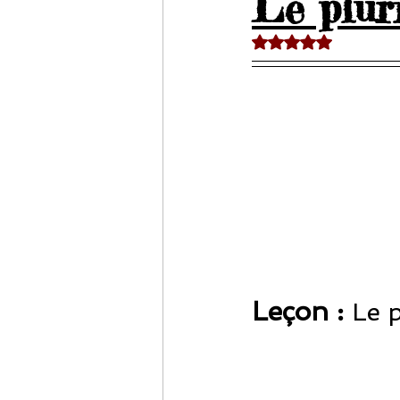
Le plur
Noté NaN étoiles sur 
Leçon : 
Le 