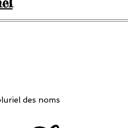
iel
5.
pluriel des noms