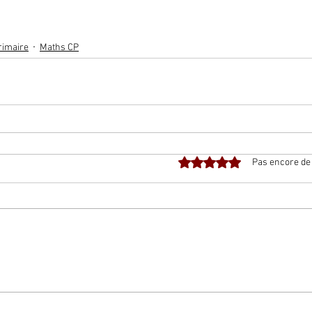
rimaire
Maths CP
Noté 0 étoile sur 5.
Pas encore de