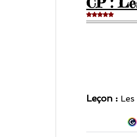
CP : Le
Noté NaN étoiles sur 
Leçon : 
Les