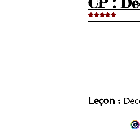
CP : Dé
Noté NaN étoiles sur 
Leçon : 
Déc