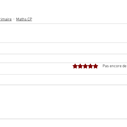
rimaire
Maths CP
Noté 0 étoile sur 5.
Pas encore de