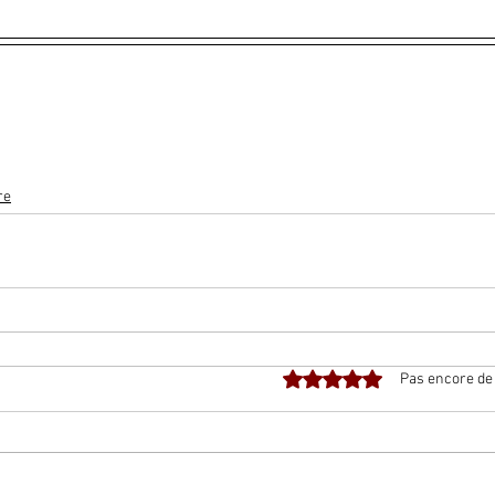
re
Noté 0 étoile sur 5.
Pas encore de