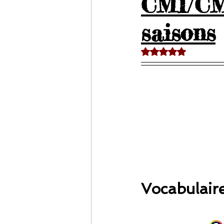
CM1/CM2
saisons
Noté NaN étoiles sur 
Vocabulaire