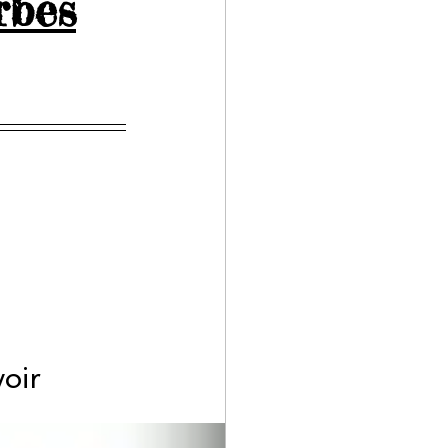
rbes
voir