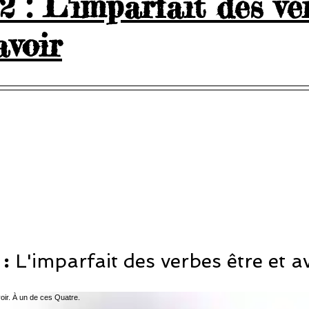
 : L'imparfait des ve
avoir
5.
: 
L'imparfait des verbes être et a