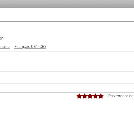
on
maire
Français CE1-CE2
Noté 0 étoile sur 5.
Pas encore de