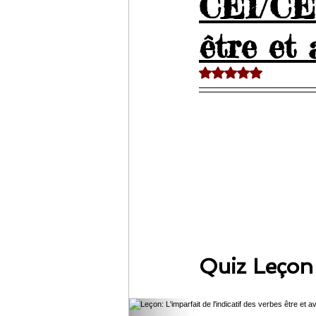
CE1/CE2
être et 
Noté NaN étoiles sur 
Quiz Leçon 