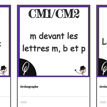
Orthographe
Orth
avec
CM1/CM2 : m devant les lettres m,
CM1
b et p