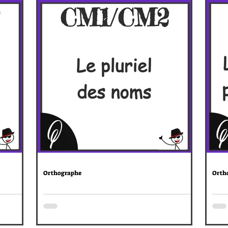
Orthographe
Orth
ms
CM1/CM2 : Le pluriel des noms
CM1
pas