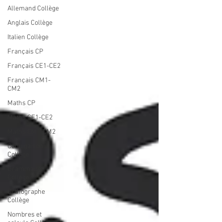
Allemand Collège
Anglais Collège
Italien Collège
Français CP
Français CE1-CE2
Français CM1-
CM2
Maths CP
Maths CE1-CE2
Maths CM1-CM2
Conjugaison
Collège
Grammaire
Collège
Orthographe
Collège
Nombres et