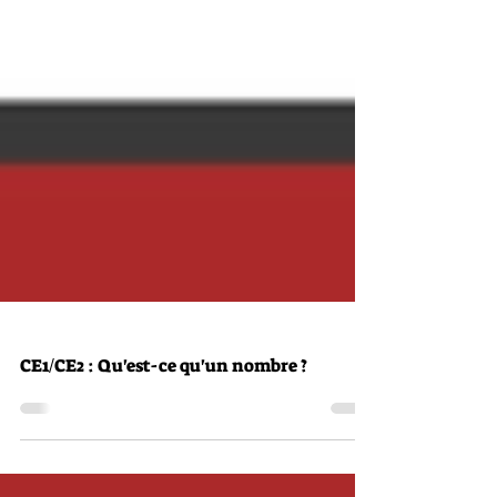
CE1/CE2 : Qu'est-ce qu'un nombre ?
CE1/CE2 : Qu'est-ce qu'un nombre ?