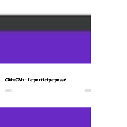
CM1/CM2 : Le participe passé
CM1/CM2 : Le participe passé