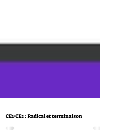
CE1/CE2 : Radical et terminaison
CE1/CE2 : Radical et terminaison